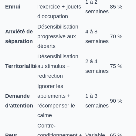
1 à 2
Ennui
l’exercice + jouets
85 %
semaines
d’occupation
Désensibilisation
Anxiété de
4 à 8
progressive aux
70 %
séparation
semaines
départs
Désensibilisation
2 à 4
Territorialité
au stimulus +
75 %
semaines
redirection
Ignorer les
Demande
aboiements +
1 à 3
90 %
d’attention
récompenser le
semaines
calme
Contre-
Peur
conditionnement +
Variable
65 %