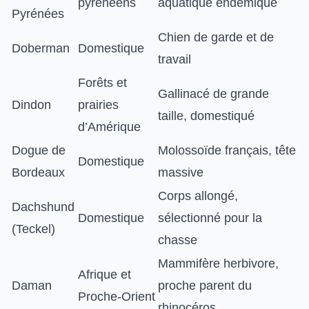
pyrénéens
aquatique endémique
Pyrénées
Chien de garde et de
Doberman
Domestique
travail
Forêts et
Gallinacé de grande
Dindon
prairies
taille, domestiqué
d’Amérique
Dogue de
Molossoïde français, tête
Domestique
Bordeaux
massive
Corps allongé,
Dachshund
Domestique
sélectionné pour la
(Teckel)
chasse
Mammifère herbivore,
Afrique et
Daman
proche parent du
Proche-Orient
rhinocéros